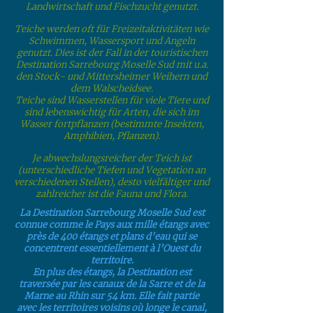
Landwirtschaft und Fischzucht genutzt.
Teiche werden oft für Freizeitaktivitäten wie
Schwimmen, Wassersport und Angeln
genutzt. Dies ist der Fall in der touristischen
Destination Sarrebourg Moselle Sud mit u.a.
den Stock- und Mittersheimer Weihern und
dem Walscheidsee.
Teiche sind Wasserstellen für viele Tiere und
sind lebenswichtig für Arten, die sich im
Wasser fortpflanzen (bestimmte Insekten,
Amphibien, Pflanzen).
Je abwechslungsreicher der Teich ist
(unterschiedliche Tiefen und Vegetation an
verschiedenen Stellen), desto vielfältiger und
zahlreicher ist die Fauna und Flora.
La Destination Sarrebourg Moselle Sud est
connue comme le Pays aux mille étangs avec
près de 400 étangs et plans d’eau qui se
concentrent essentiellement à l’Ouest du
territoire.
En plus des étangs, la Destination est
traversée par les canaux de la Sarre et de la
Marne au Rhin sur 54 km. Elle fait partie
avec les territoires voisins où longe le canal,