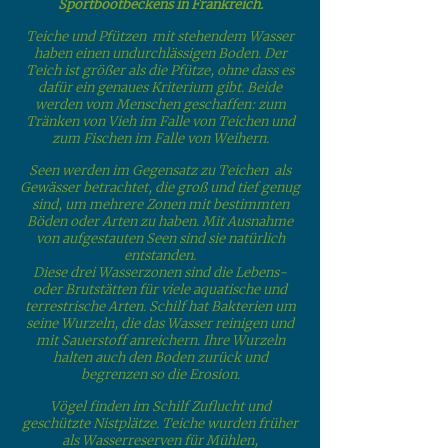
Sportbootbeckens in Frankreich.
Teiche und Pfützen mit stehendem Wasser
haben einen undurchlässigen Boden. Der
Teich ist größer als die Pfütze, ohne dass es
dafür ein genaues Kriterium gibt. Beide
werden vom Menschen geschaffen: zum
Tränken von Vieh im Falle von Teichen und
zum Fischen im Falle von Weihern.
Seen werden im Gegensatz zu Teichen als
Gewässer betrachtet, die groß und tief genug
sind, um mehrere Zonen mit bestimmten
Böden oder Arten zu haben. Mit Ausnahme
von aufgestauten Seen sind sie natürlich
entstanden.
Diese drei Wasserzonen sind die Lebens-
oder Brutstätten für viele aquatische und
terrestrische Arten. Schilf hat Bakterien um
seine Wurzeln, die das Wasser reinigen und
mit Sauerstoff anreichern. Ihre Wurzeln
halten auch den Boden zurück und
begrenzen so die Erosion.
Vögel finden im Schilf Zuflucht und
geschützte Nistplätze. Teiche wurden früher
als Wasserreserven für Mühlen,