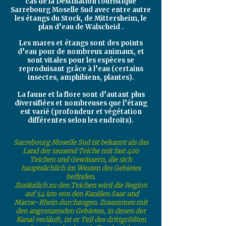
cas de la Destination touristique
Sarrebourg Moselle Sud avec entre autre
les étangs du Stock, de Mittersheim, le
plan d’eau de Walscheid .
Les mares et étangs sont des points
d’eau pour de nombreux animaux, et
sont vitales pour les espèces se
reproduisant grâce à l’eau (certains
insectes, amphibiens, plantes).
La faune et la flore sont d’autant plus
diversifiées et nombreuses que l’étang
est varié (profondeur et végétation
différentes selon les endroits).
Sarrebourg Moselle Sud ist bekannt als das
Land der tausend Teiche mit fast 400
Teichen und Gewässern, die sich
hauptsächlich im Westen des Gebietes
befinden.
Zusätzlich zu den Teichen wird die Region
auf 54 km von den Kanälen Saar und
Marne-Rhein durchzogen. Zusammen mit
den angrenzenden Gebieten, in denen der
Kanal verläuft, ist er Teil des drittgrößten