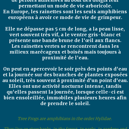
de pelotes adhésives au bout des doigts leur
permettant un mode de vie arboricole.
En Europe, les rainettes sont les seuls amphibiens
européens à avoir ce mode de vie de grimpeur.
Elle ne dépasse pas 5 cm de long, a la peau lisse,
vert souvent très vif, a le ventre gris-blanc et
présente une bande brune de l'œil aux flancs.
Les rainettes vertes se rencontrent dans les
milieux marécageux et boisés mais toujours à
proximité de l'eau.
On peut en apercevoir le soir près des points d'eau
et la journée sur des branches de plantes exposées
au soleil, très souvent à proximité d'un point d'eau.
Elles ont une activité nocturne intense, tandis
qu'elles passent la journée, lorsque celle-ci est
bien ensoleillée, immobiles plusieurs heures afin
de prendre le soleil.
Tree Frogs are amphibians in the order Hylidae.