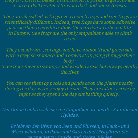
They live on river banks, in the forest, in parks, in gardens and
in orchards. They tend to avoid dark and dense forests.
They are classified as frogs even though frogs and tree frogs are
scientifically different. Indeed, tree frogs have some adhesive
pads on their toes which allow them to live an arboreal life.
In Europe, tree frogs are the only amphibians able to climb
trees.
They usually are 5cm high and have a smooth and green skin
with a greyish stomach and a brown strip going through their
body.
Tree frogs meet in swampy and wooded areas but always nearby
the river.
You can see them by pools and ponds or on the plants nearby
during the day as they enjoy the sun. They are rather active by
night as they spend the day sunbathing quietly.
Der Grüne Laubfrosch ist eine Amphibienart aus der Familie der
Hylidae.
Er lebt an den Ufern von Seen und Flüssen, in Laub- und
Mischwäldern, in Parks und Gärten und Obstgärten. Sie
vermeidet zu dunkle und dichte Wälder.